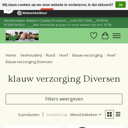
×
206
Reviews
Wij slaan cookies op om onze website te verbeteren. Is dat akkoord?
Ja
8,8
Nee
Meer over cookies »
Handelsnaam: Bakker's Quality Products.___KvK 30117559___ BTW.Nr:
813341541B01._____Alle vermelde prijzen in onze winkel zijn incl. BTW.
Verlanglijst
Winkelwa
Home
/
Veehouderij
/
Rund
/
Hoef
/
klauw verzorging
/
Hoef
/
klauw verzorging Diversen
klauw verzorging Diversen
Filters weergeven
6 producten
Sorteren op
Meest bekeken