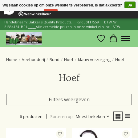
×
206
Reviews
Wij slaan cookies op om onze website te verbeteren. Is dat akkoord?
Ja
8,8
Nee
Meer over cookies »
Handelsnaam: Bakker's Quality Products.___KvK 30117559___ BTW.Nr:
813341541B01._____Alle vermelde prijzen in onze winkel zijn incl. BTW.
Verlanglijst
Winkelwa
Home
/
Veehouderij
/
Rund
/
Hoef
/
klauw verzorging
/
Hoef
Hoef
Filters weergeven
6 producten
Sorteren op
Meest bekeken