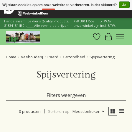
×
206
Reviews
Wij slaan cookies op om onze website te verbeteren. Is dat akkoord?
Ja
8,8
Nee
Meer over cookies »
Handelsnaam: Bakker's Quality Products.___KvK 30117559___ BTW.Nr:
813341541B01._____Alle vermelde prijzen in onze winkel zijn incl. BTW.
Verlanglijst
Winkelwa
Home
/
Veehouderij
/
Paard
/
Gezondheid
/
Spijsvertering
Spijsvertering
Filters weergeven
0 producten
Sorteren op
Meest bekeken