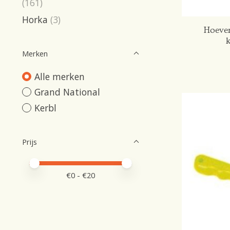
(161)
Horka
(3)
Hoeven
Merken
Alle merken
Grand National
Kerbl
Prijs
Minimale prijswaarde
Price maximum value
€
0
- €
20