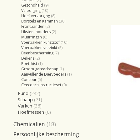
Gezondheid
(9)
Verzorging
(10)
Hoef verzorging
(8)
Borstels en Kammen
(30)
Frontbanden
(2)
Liksteenhouders
(2)
Muurringen
(0)
Voerbakken kunststof
(10)
Voerbakken verzinkt
(5)
Beenbescherming
(7)
Dekens
(2)
Poetskist
(1)
Groom gereedschap
(1)
Aanvullende Diervoeders
(1)
Concour
(5)
Ceecoach instructieset
(0)
Rund
(242)
Schaap
(71)
Varken
(36)
Hoefmessen
(0)
Chemicalien
(18)
Persoonlijke bescherming