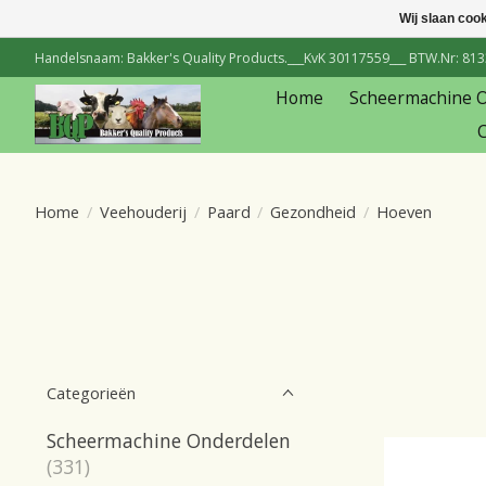
Wij slaan coo
Handelsnaam: Bakker's Quality Products.___KvK 30117559___ BTW.Nr: 81334
Home
Scheermachine 
C
Home
/
Veehouderij
/
Paard
/
Gezondheid
/
Hoeven
Categorieën
Scheermachine Onderdelen
(331)