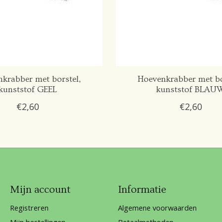
krabber met borstel,
Hoevenkrabber met bo
kunststof GEEL
kunststof BLAU
€2,60
€2,60
Mijn account
Informatie
Registreren
Algemene voorwaarden