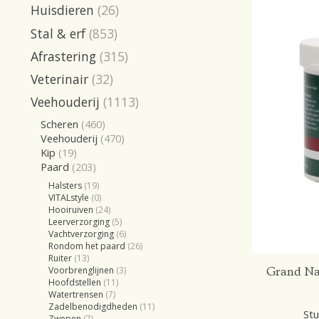
Huisdieren
(26)
Stal & erf
(853)
Afrastering
(315)
Veterinair
(32)
Veehouderij
(1113)
Scheren
(460)
Veehouderij
(470)
Kip
(19)
Paard
(203)
Halsters
(19)
VITALstyle
(0)
Hooiruiven
(24)
Leerverzorging
(5)
Vachtverzorging
(6)
Rondom het paard
(26)
Ruiter
(13)
Voorbrenglijnen
(3)
Grand Na
Hoofdstellen
(11)
Watertrensen
(7)
Zadelbenodigdheden
(11)
Stu
Zwepen
(7)