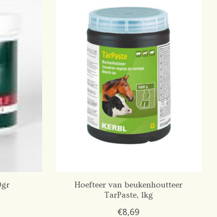
0gr
Hoefteer van beukenhoutteer
TarPaste, 1kg
€8,69