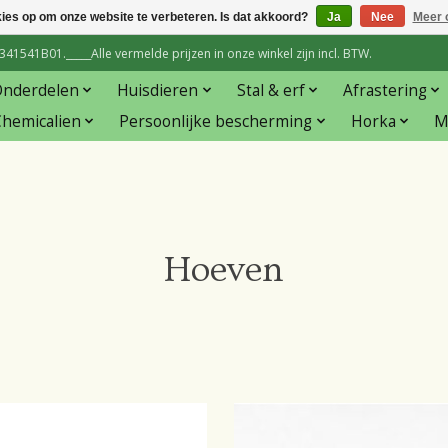
kies op om onze website te verbeteren. Is dat akkoord?
Ja
Nee
Meer 
1541B01._____Alle vermelde prijzen in onze winkel zijn incl. BTW.
Onderdelen
Huisdieren
Stal & erf
Afrastering
hemicalien
Persoonlijke bescherming
Horka
M
Hoeven