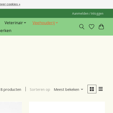
over cookies »
Aanmelden / Inloggen
Veterinair
Veehouderij
erken
Sorteren op
Meest bekeken
8 producten