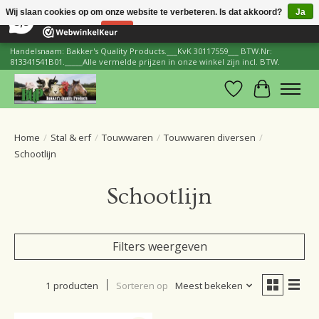
×
206
Reviews
Wij slaan cookies op om onze website te verbeteren. Is dat akkoord?
Ja
8,8
Nee
Meer over cookies »
Handelsnaam: Bakker's Quality Products.___KvK 30117559___ BTW.Nr:
813341541B01._____Alle vermelde prijzen in onze winkel zijn incl. BTW.
Verlanglijst
Winkelwa
Home
/
Stal & erf
/
Touwwaren
/
Touwwaren diversen
/
Schootlijn
Schootlijn
Filters weergeven
1 producten
Sorteren op
Meest bekeken