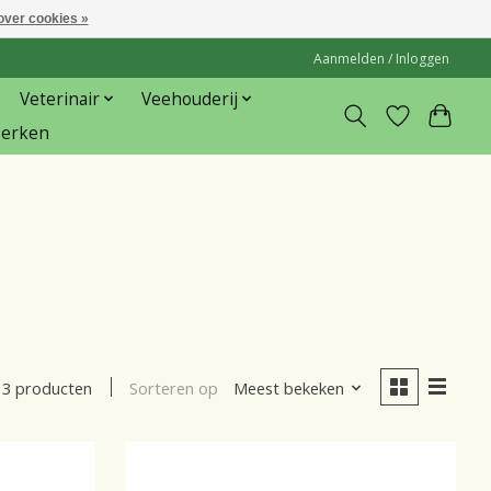
over cookies »
Aanmelden / Inloggen
Veterinair
Veehouderij
erken
Sorteren op
Meest bekeken
3 producten