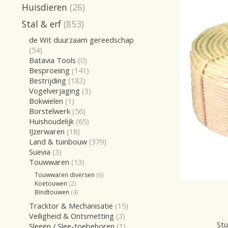
Huisdieren
(26)
Stal & erf
(853)
de Wit duurzaam gereedschap
(54)
Batavia Tools
(0)
Besproeiing
(141)
Bestrijding
(182)
Vogelverjaging
(3)
Bokwielen
(1)
Borstelwerk
(56)
Huishoudelijk
(65)
IJzerwaren
(18)
Land & tuinbouw
(379)
Suevia
(3)
Touwwaren
(13)
Touwwaren diversen
(6)
Koetouwen
(2)
Bindtouwen
(4)
Tracktor & Mechanisatie
(15)
Veiligheid & Ontsmetting
(3)
Stu
Sleeën / Slee-toebehoren
(1)