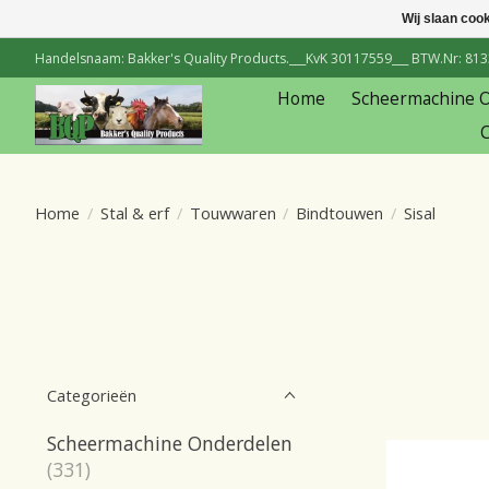
Wij slaan coo
Handelsnaam: Bakker's Quality Products.___KvK 30117559___ BTW.Nr: 81334
Home
Scheermachine 
C
Home
/
Stal & erf
/
Touwwaren
/
Bindtouwen
/
Sisal
Categorieën
Scheermachine Onderdelen
(331)