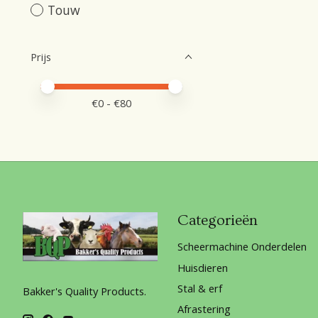
Touw
Prijs
Minimale prijswaarde
Price maximum value
€
0
- €
80
Categorieën
Scheermachine Onderdelen
Huisdieren
Stal & erf
Bakker's Quality Products.
Afrastering