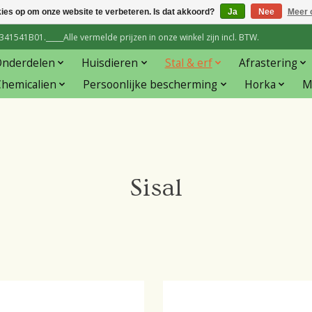
kies op om onze website te verbeteren. Is dat akkoord?
Ja
Nee
Meer 
1541B01._____Alle vermelde prijzen in onze winkel zijn incl. BTW.
Onderdelen
Huisdieren
Stal & erf
Afrastering
hemicalien
Persoonlijke bescherming
Horka
M
Sisal