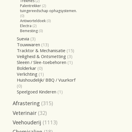
Trekmes
(2)
Palentrekker
(2)
tuingereedschap ophagsystemen.
(0)
Antiworteldoek
(0)
Electra
(2)
Bemesting
(0)
Suevia
(3)
Touwwaren
(13)
Tracktor & Mechanisatie
(15)
Veiligheid & Ontsmetting
(3)
Sleeën / Slee-toebehoren
(1)
Bolderkar
(0)
Verlichting
(1)
Huishoudelijk/ BBQ / Vuurkorf
(0)
Speelgoed Kinderen
(1)
Afrastering
(315)
Veterinair
(32)
Veehouderij
(1113)
Chemicalien
(18)