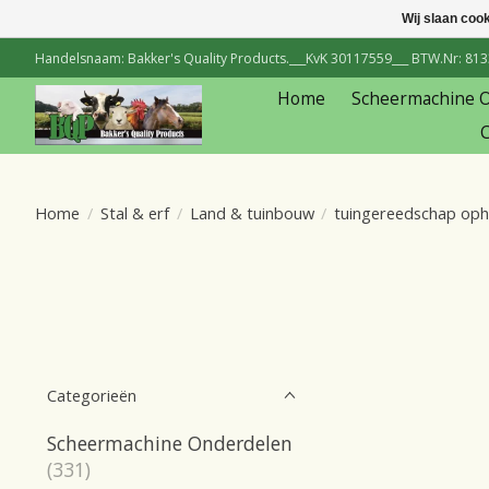
Wij slaan coo
Handelsnaam: Bakker's Quality Products.___KvK 30117559___ BTW.Nr: 81334
Home
Scheermachine 
C
Home
/
Stal & erf
/
Land & tuinbouw
/
tuingereedschap op
Categorieën
Scheermachine Onderdelen
(331)