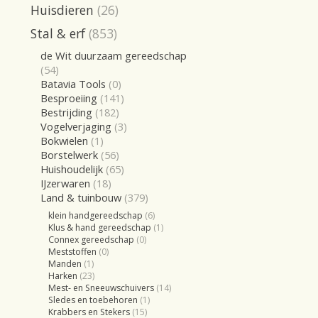
Huisdieren
(26)
Stal & erf
(853)
de Wit duurzaam gereedschap
(54)
Batavia Tools
(0)
Besproeiing
(141)
Bestrijding
(182)
Vogelverjaging
(3)
Bokwielen
(1)
Borstelwerk
(56)
Huishoudelijk
(65)
IJzerwaren
(18)
Land & tuinbouw
(379)
klein handgereedschap
(6)
Klus & hand gereedschap
(1)
Connex gereedschap
(0)
Meststoffen
(0)
Manden
(1)
Harken
(23)
Mest- en Sneeuwschuivers
(14)
Sledes en toebehoren
(1)
Krabbers en Stekers
(15)