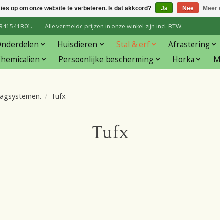
kies op om onze website te verbeteren. Is dat akkoord?
Ja
Nee
Meer 
1541B01._____Alle vermelde prijzen in onze winkel zijn incl. BTW.
Onderdelen
Huisdieren
Stal & erf
Afrastering
hemicalien
Persoonlijke bescherming
Horka
M
hagsystemen.
/
Tufx
Tufx