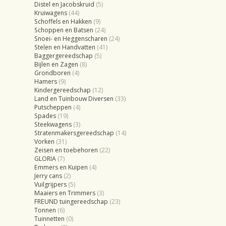
Distel en Jacobskruid
(5)
Kruiwagens
(44)
Schoffels en Hakken
(9)
Schoppen en Batsen
(24)
Snoei- en Heggenscharen
(24)
Stelen en Handvatten
(41)
Baggergereedschap
(5)
Bijlen en Zagen
(8)
Grondboren
(4)
Hamers
(9)
Kindergereedschap
(12)
Land en Tuinbouw Diversen
(33)
Putscheppen
(4)
Spades
(19)
Steekwagens
(3)
Stratenmakersgereedschap
(14)
Vorken
(31)
Zeisen en toebehoren
(22)
GLORIA
(7)
Emmers en Kuipen
(4)
Jerry cans
(2)
Vuilgrijpers
(5)
Maaiers en Trimmers
(3)
FREUND tuingereedschap
(23)
Tonnen
(6)
Tuinnetten
(0)