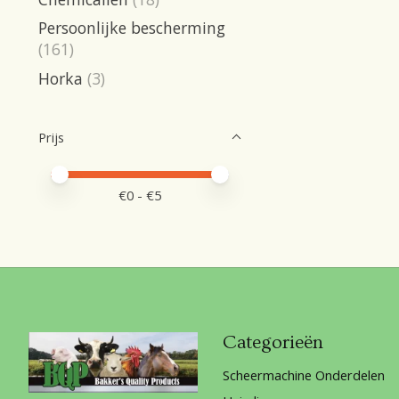
Persoonlijke bescherming
(161)
Horka
(3)
Prijs
Minimale prijswaarde
Price maximum value
€
0
- €
5
Categorieën
Scheermachine Onderdelen