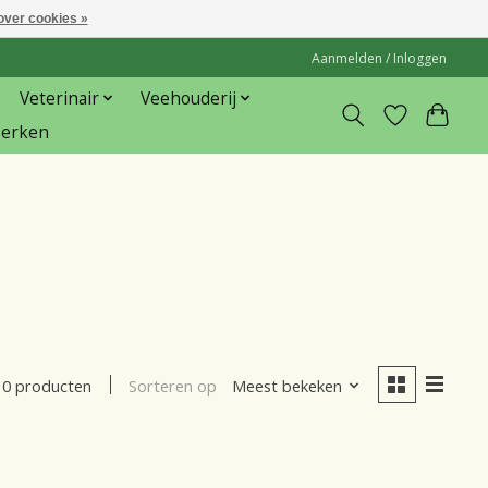
over cookies »
Aanmelden / Inloggen
Veterinair
Veehouderij
erken
Sorteren op
Meest bekeken
0 producten