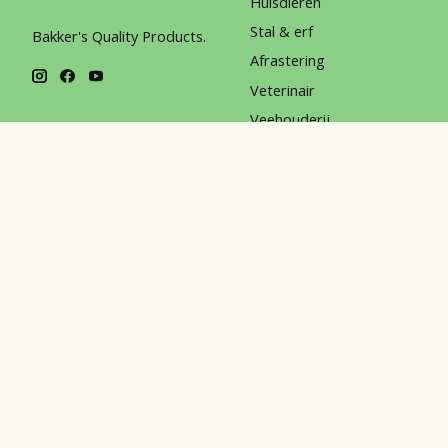
Huisdieren
Stal & erf
Bakker's Quality Products.
Afrastering
Veterinair
Veehouderij
Chemicalien
Persoonlijke bescherming
Horka
© Copyright 2026 Bakker's Quality Products