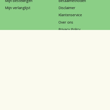
Mijn bestellingen
Betaalmethoden
Mijn verlanglijst
Disclaimer
Klantenservice
Over ons
Privacy Policy
Reviews
Sitemap
Verzenden & retourneren
klachten