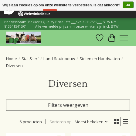
×
206
Reviews
Wij slaan cookies op om onze website te verbeteren. Is dat akkoord?
Ja
8,8
Nee
Meer over cookies »
Handelsnaam: Bakker's Quality Products.___KvK 30117559___ BTW.Nr:
813341541B01._____Alle vermelde prijzen in onze winkel zijn incl. BTW.
Verlanglijst
Winkelwa
Home
/
Stal & erf
/
Land & tuinbouw
/
Stelen en Handvatten
/
Diversen
Diversen
Filters weergeven
6 producten
Sorteren op
Meest bekeken