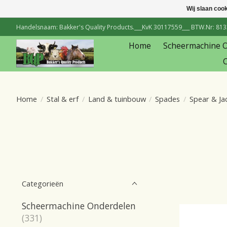
Wij slaan coo
Handelsnaam: Bakker's Quality Products.___KvK 30117559___ BTW.Nr: 81334
Home
Scheermachine 
C
Home
/
Stal & erf
/
Land & tuinbouw
/
Spades
/
Spear & Ja
Categorieën
Scheermachine Onderdelen
(331)