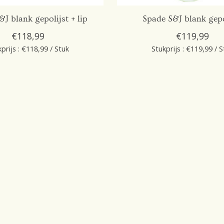
J blank gepolijst + lip
Spade S&J blank gepo
€118,99
€119,99
prijs : €118,99 / Stuk
Stukprijs : €119,99 / S