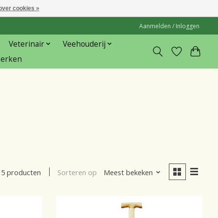
over cookies »
Aanmelden / Inloggen
Veterinair
Veehouderij
erken
Sorteren op
Meest bekeken
5 producten