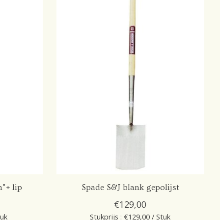
"+ lip
Spade S&J blank gepolijst
€129,00
tuk
Stukprijs : €129,00 / Stuk