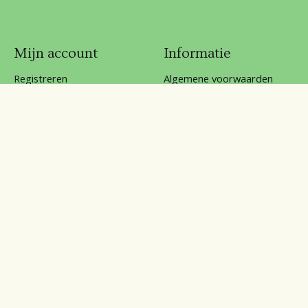
Mijn account
Informatie
Registreren
Algemene voorwaarden
Mijn bestellingen
Betaalmethoden
Mijn verlanglijst
Disclaimer
Klantenservice
Over ons
Privacy Policy
Reviews
Sitemap
Verzenden & retourneren
klachten