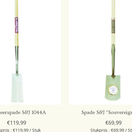
eerspade S&J 1044A
Spade S&J "Souvereign
€119,99
€69,99
prijs : €119,99 / Stuk
Stukprijs : €69,99 / S