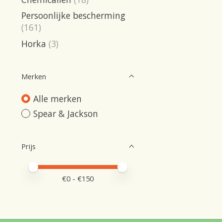
Persoonlijke bescherming
(161)
Horka
(3)
Merken
Alle merken
Spear & Jackson
Prijs
Minimale prijswaarde
Price maximum value
€
0
- €
150