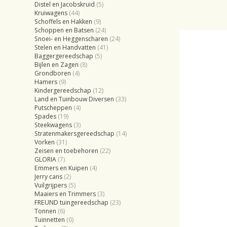
Distel en Jacobskruid
(5)
Kruiwagens
(44)
Schoffels en Hakken
(9)
Schoppen en Batsen
(24)
Snoei- en Heggenscharen
(24)
Stelen en Handvatten
(41)
Baggergereedschap
(5)
Bijlen en Zagen
(8)
Grondboren
(4)
Hamers
(9)
Kindergereedschap
(12)
Land en Tuinbouw Diversen
(33)
Putscheppen
(4)
Spades
(19)
Steekwagens
(3)
Stratenmakersgereedschap
(14)
Vorken
(31)
Zeisen en toebehoren
(22)
GLORIA
(7)
Emmers en Kuipen
(4)
Jerry cans
(2)
Vuilgrijpers
(5)
Maaiers en Trimmers
(3)
FREUND tuingereedschap
(23)
Tonnen
(6)
Tuinnetten
(0)