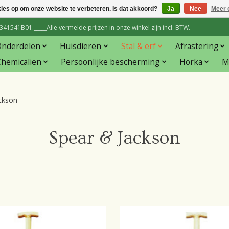
kies op om onze website te verbeteren. Is dat akkoord?
Ja
Nee
Meer 
1541B01._____Alle vermelde prijzen in onze winkel zijn incl. BTW.
Onderdelen
Huisdieren
Stal & erf
Afrastering
hemicalien
Persoonlijke bescherming
Horka
M
ckson
Spear & Jackson