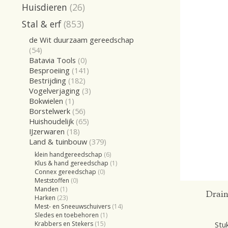
Huisdieren
(26)
Stal & erf
(853)
de Wit duurzaam gereedschap
(54)
Batavia Tools
(0)
Besproeiing
(141)
Bestrijding
(182)
Vogelverjaging
(3)
Bokwielen
(1)
Borstelwerk
(56)
Huishoudelijk
(65)
IJzerwaren
(18)
Land & tuinbouw
(379)
klein handgereedschap
(6)
Klus & hand gereedschap
(1)
Connex gereedschap
(0)
Meststoffen
(0)
Manden
(1)
Drain
Harken
(23)
Mest- en Sneeuwschuivers
(14)
Sledes en toebehoren
(1)
Stuk
Krabbers en Stekers
(15)