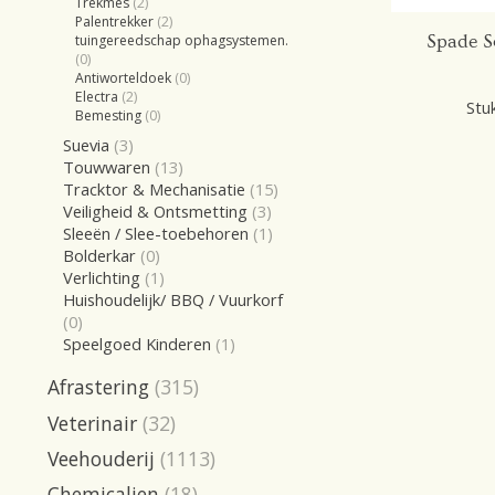
Trekmes
(2)
Palentrekker
(2)
Spade S&
tuingereedschap ophagsystemen.
(0)
Antiworteldoek
(0)
Electra
(2)
Stuk
Bemesting
(0)
Suevia
(3)
Touwwaren
(13)
Tracktor & Mechanisatie
(15)
Veiligheid & Ontsmetting
(3)
Sleeën / Slee-toebehoren
(1)
Bolderkar
(0)
Verlichting
(1)
Huishoudelijk/ BBQ / Vuurkorf
(0)
Speelgoed Kinderen
(1)
Afrastering
(315)
Veterinair
(32)
Veehouderij
(1113)
Chemicalien
(18)