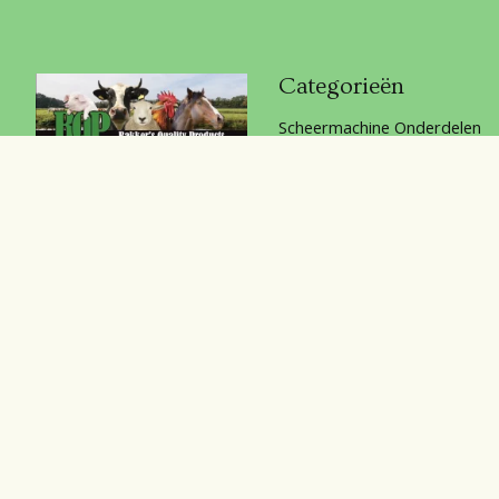
Categorieën
Scheermachine Onderdelen
Huisdieren
Stal & erf
Bakker's Quality Products.
Afrastering
Veterinair
Veehouderij
Chemicalien
Persoonlijke bescherming
Horka