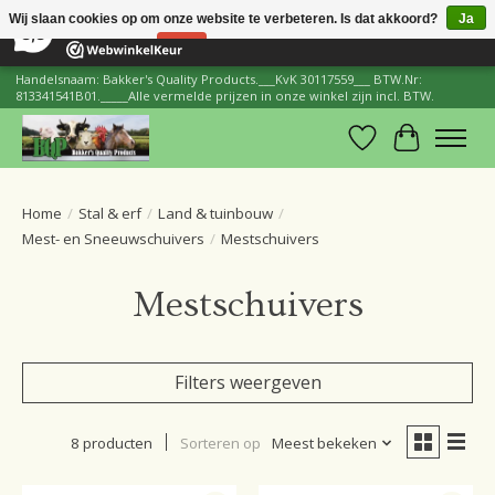
×
206
Reviews
Wij slaan cookies op om onze website te verbeteren. Is dat akkoord?
Ja
8,8
Nee
Meer over cookies »
Handelsnaam: Bakker's Quality Products.___KvK 30117559___ BTW.Nr:
813341541B01._____Alle vermelde prijzen in onze winkel zijn incl. BTW.
Verlanglijst
Winkelwa
Home
/
Stal & erf
/
Land & tuinbouw
/
Mest- en Sneeuwschuivers
/
Mestschuivers
Mestschuivers
Filters weergeven
8 producten
Sorteren op
Meest bekeken