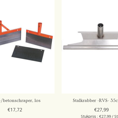
/betonschraper, los
Stalkrabber -RVS- 35c
€17,72
€27,99
Stukprijs : €27,99 / S