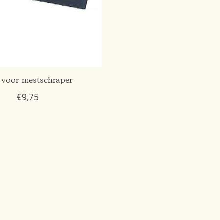
 voor mestschraper
€9,75