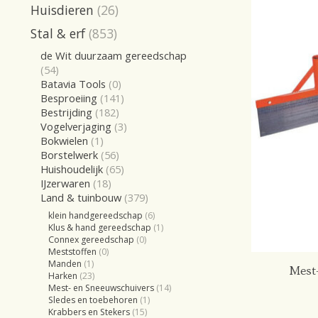
Huisdieren
(26)
Stal & erf
(853)
de Wit duurzaam gereedschap
(54)
Batavia Tools
(0)
Besproeiing
(141)
Bestrijding
(182)
Vogelverjaging
(3)
Bokwielen
(1)
Borstelwerk
(56)
Huishoudelijk
(65)
IJzerwaren
(18)
Land & tuinbouw
(379)
klein handgereedschap
(6)
Klus & hand gereedschap
(1)
Connex gereedschap
(0)
Meststoffen
(0)
Manden
(1)
Mest-
Harken
(23)
Mest- en Sneeuwschuivers
(14)
Sledes en toebehoren
(1)
Krabbers en Stekers
(15)