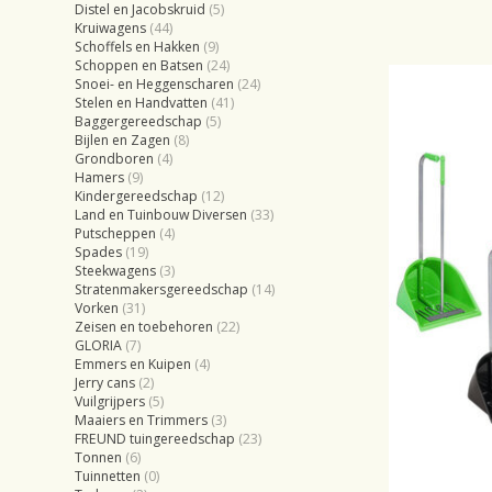
Distel en Jacobskruid
(5)
Kruiwagens
(44)
Schoffels en Hakken
(9)
Schoppen en Batsen
(24)
Snoei- en Heggenscharen
(24)
Stelen en Handvatten
(41)
Baggergereedschap
(5)
Bijlen en Zagen
(8)
Grondboren
(4)
Hamers
(9)
Kindergereedschap
(12)
Land en Tuinbouw Diversen
(33)
Putscheppen
(4)
Spades
(19)
Steekwagens
(3)
Stratenmakersgereedschap
(14)
Vorken
(31)
Zeisen en toebehoren
(22)
GLORIA
(7)
Emmers en Kuipen
(4)
Jerry cans
(2)
Vuilgrijpers
(5)
Maaiers en Trimmers
(3)
FREUND tuingereedschap
(23)
Tonnen
(6)
Tuinnetten
(0)