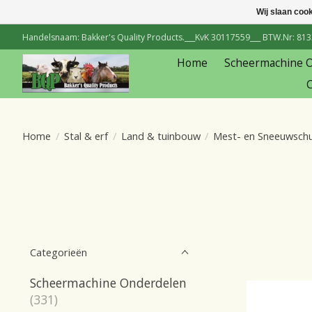
Wij slaan coo
Handelsnaam: Bakker's Quality Products.___KvK 30117559___ BTW.Nr: 81334
Home
Scheermachine 
C
Home
/
Stal & erf
/
Land & tuinbouw
/
Mest- en Sneeuwschu
Categorieën
Scheermachine Onderdelen
(331)