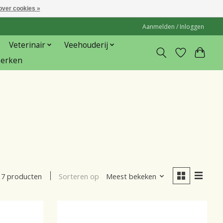
over cookies »
Aanmelden / Inloggen
Veterinair
Veehouderij
erken
Sorteren op
Meest bekeken
7 producten