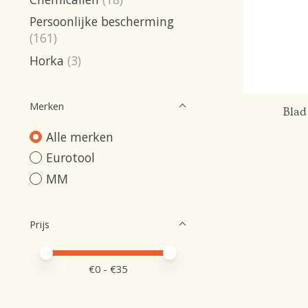
Persoonlijke bescherming
(161)
Horka
(3)
Merken
Blad
Alle merken
Eurotool
MM
Prijs
Minimale prijswaarde
Price maximum value
€
0
- €
35