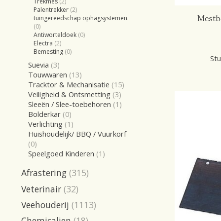
Trekmes
(2)
Palentrekker
(2)
Mestb
tuingereedschap ophagsystemen.
(0)
Antiworteldoek
(0)
Electra
(2)
Bemesting
(0)
Stu
Suevia
(3)
Touwwaren
(13)
Tracktor & Mechanisatie
(15)
Veiligheid & Ontsmetting
(3)
Sleeën / Slee-toebehoren
(1)
Bolderkar
(0)
Verlichting
(1)
Huishoudelijk/ BBQ / Vuurkorf
(0)
Speelgoed Kinderen
(1)
Afrastering
(315)
Veterinair
(32)
Veehouderij
(1113)
Chemicalien
(18)