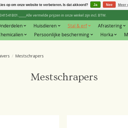
kies op om onze website te verbeteren. Is dat akkoord?
Ja
Nee
Meer 
1541B01._____Alle vermelde prijzen in onze winkel zijn incl. BTW.
Onderdelen
Huisdieren
Stal & erf
Afrastering
hemicalien
Persoonlijke bescherming
Horka
M
ivers
/
Mestschrapers
Mestschrapers