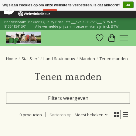
×
206
Reviews
Wij slaan cookies op om onze website te verbeteren. Is dat akkoord?
Ja
8,8
Nee
Meer over cookies »
Handelsnaam: Bakker's Quality Products.___KvK 30117559___ BTW.Nr:
813341541B01._____Alle vermelde prijzen in onze winkel zijn incl. BTW.
Verlanglijst
Winkelwa
Home
/
Stal & erf
/
Land & tuinbouw
/
Manden
/
Tenen manden
Tenen manden
Filters weergeven
0 producten
Sorteren op
Meest bekeken