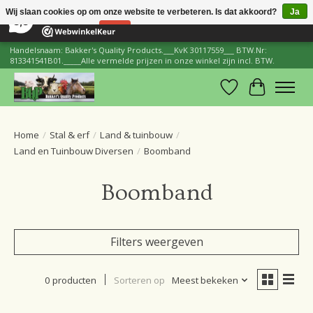
×
206
Reviews
Wij slaan cookies op om onze website te verbeteren. Is dat akkoord?
Ja
8,8
Nee
Meer over cookies »
Handelsnaam: Bakker's Quality Products.___KvK 30117559___ BTW.Nr:
813341541B01._____Alle vermelde prijzen in onze winkel zijn incl. BTW.
Verlanglijst
Winkelwa
Home
/
Stal & erf
/
Land & tuinbouw
/
Land en Tuinbouw Diversen
/
Boomband
Boomband
Filters weergeven
0 producten
Sorteren op
Meest bekeken