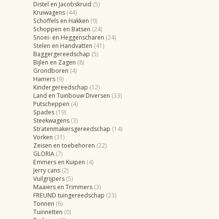
Distel en Jacobskruid
(5)
Kruiwagens
(44)
Schoffels en Hakken
(9)
Schoppen en Batsen
(24)
Snoei- en Heggenscharen
(24)
Stelen en Handvatten
(41)
Baggergereedschap
(5)
Bijlen en Zagen
(8)
Grondboren
(4)
Hamers
(9)
Kindergereedschap
(12)
Land en Tuinbouw Diversen
(33)
Putscheppen
(4)
Spades
(19)
Steekwagens
(3)
Stratenmakersgereedschap
(14)
Vorken
(31)
Zeisen en toebehoren
(22)
GLORIA
(7)
Emmers en Kuipen
(4)
Jerry cans
(2)
Vuilgrijpers
(5)
Maaiers en Trimmers
(3)
FREUND tuingereedschap
(23)
Tonnen
(6)
Tuinnetten
(0)