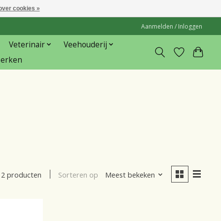
over cookies »
Aanmelden / Inloggen
Veterinair
Veehouderij
erken
Sorteren op
Meest bekeken
2 producten