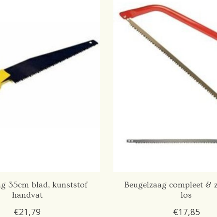
g 35cm blad, kunststof
Beugelzaag compleet & 
handvat
los
€21,79
€17,85