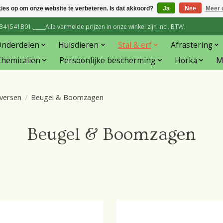
kies op om onze website te verbeteren. Is dat akkoord?
Ja
Nee
Meer 
1541B01._____Alle vermelde prijzen in onze winkel zijn incl. BTW.
Onderdelen
Huisdieren
Stal & erf
Afrastering
hemicalien
Persoonlijke bescherming
Horka
M
versen
/
Beugel & Boomzagen
Beugel & Boomzagen