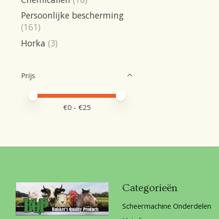
Persoonlijke bescherming
(161)
Horka
(3)
Prijs
Minimale prijswaarde
Price maximum value
€
0
- €
25
Categorieën
Scheermachine Onderdelen