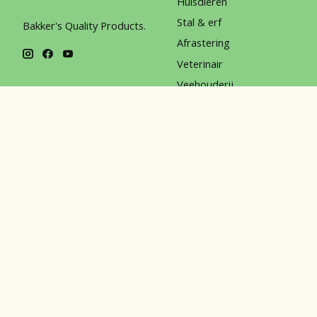
Huisdieren
Stal & erf
Bakker's Quality Products.
Afrastering
Veterinair
Veehouderij
Chemicalien
Persoonlijke bescherming
Horka
© Copyright 2026 Bakker's Quality Products