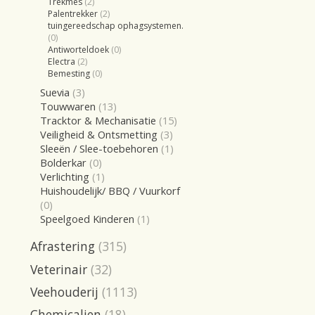
Trekmes
(2)
Palentrekker
(2)
tuingereedschap ophagsystemen.
(0)
Antiworteldoek
(0)
Electra
(2)
Bemesting
(0)
Suevia
(3)
Touwwaren
(13)
Tracktor & Mechanisatie
(15)
Veiligheid & Ontsmetting
(3)
Sleeën / Slee-toebehoren
(1)
Bolderkar
(0)
Verlichting
(1)
Huishoudelijk/ BBQ / Vuurkorf
(0)
Speelgoed Kinderen
(1)
Afrastering
(315)
Veterinair
(32)
Veehouderij
(1113)
Chemicalien
(18)