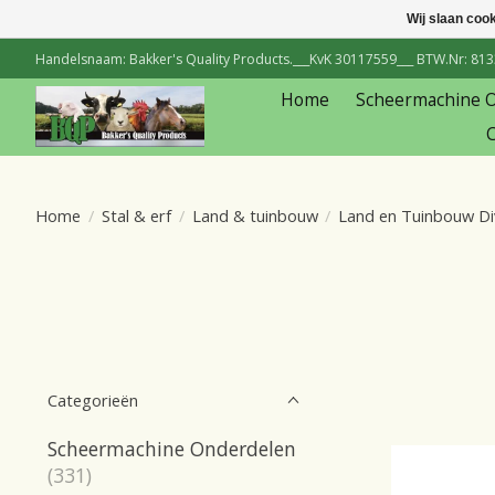
Wij slaan coo
Handelsnaam: Bakker's Quality Products.___KvK 30117559___ BTW.Nr: 81334
Home
Scheermachine 
C
Home
/
Stal & erf
/
Land & tuinbouw
/
Land en Tuinbouw Di
Categorieën
Scheermachine Onderdelen
(331)