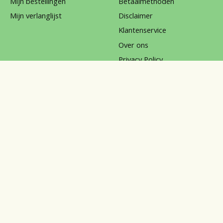
Mijn bestellingen
Betaalmethoden
Mijn verlanglijst
Disclaimer
Klantenservice
Over ons
Privacy Policy
Reviews
Sitemap
Verzenden & retourneren
klachten