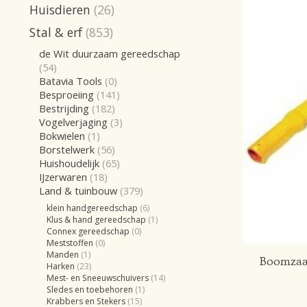
Huisdieren
(26)
Stal & erf
(853)
de Wit duurzaam gereedschap
(54)
Batavia Tools
(0)
Besproeiing
(141)
Bestrijding
(182)
Vogelverjaging
(3)
Bokwielen
(1)
Borstelwerk
(56)
Huishoudelijk
(65)
IJzerwaren
(18)
Land & tuinbouw
(379)
klein handgereedschap
(6)
Klus & hand gereedschap
(1)
Connex gereedschap
(0)
Meststoffen
(0)
Manden
(1)
Boomzaa
Harken
(23)
Mest- en Sneeuwschuivers
(14)
Sledes en toebehoren
(1)
Krabbers en Stekers
(15)