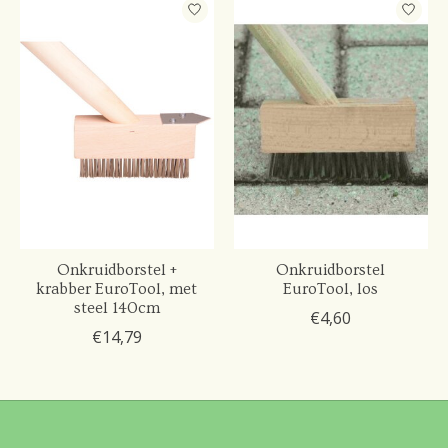
Onkruidborstel +
Onkruidborstel
krabber EuroTool, met
EuroTool, los
steel 140cm
€4,60
€14,79