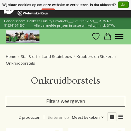
×
206
Reviews
Wij slaan cookies op om onze website te verbeteren. Is dat akkoord?
Ja
8,8
Nee
Meer over cookies »
Handelsnaam: Bakker's Quality Products.___KvK 30117559___ BTW.Nr:
813341541B01._____Alle vermelde prijzen in onze winkel zijn incl. BTW.
Verlanglijst
Winkelwa
Home
/
Stal & erf
/
Land & tuinbouw
/
Krabbers en Stekers
/
Onkruidborstels
Onkruidborstels
Filters weergeven
2 producten
Sorteren op
Meest bekeken