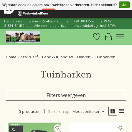
×
206
Reviews
Wij slaan cookies op om onze website te verbeteren. Is dat akkoord?
Ja
8,8
Nee
Meer over cookies »
Handelsnaam: Bakker's Quality Products.___KvK 30117559___ BTW.Nr:
813341541B01._____Alle vermelde prijzen in onze winkel zijn incl. BTW.
Verlanglijst
Winkelwa
Home
/
Stal & erf
/
Land & tuinbouw
/
Harken
/
Tuinharken
Tuinharken
Filters weergeven
5 producten
Sorteren op
Meest bekeken
Sale