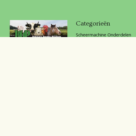
Categorieën
Scheermachine Onderdelen
Huisdieren
Stal & erf
Bakker's Quality Products.
Afrastering
Veterinair
Veehouderij
Chemicalien
Persoonlijke bescherming
Horka