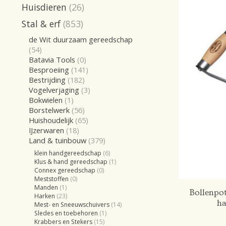
Huisdieren
(26)
Stal & erf
(853)
de Wit duurzaam gereedschap
(54)
Batavia Tools
(0)
Besproeiing
(141)
Bestrijding
(182)
Vogelverjaging
(3)
Bokwielen
(1)
Borstelwerk
(56)
Huishoudelijk
(65)
IJzerwaren
(18)
Land & tuinbouw
(379)
klein handgereedschap
(6)
Klus & hand gereedschap
(1)
Connex gereedschap
(0)
Meststoffen
(0)
Manden
(1)
Bollenpo
Harken
(23)
ha
Mest- en Sneeuwschuivers
(14)
Sledes en toebehoren
(1)
Krabbers en Stekers
(15)