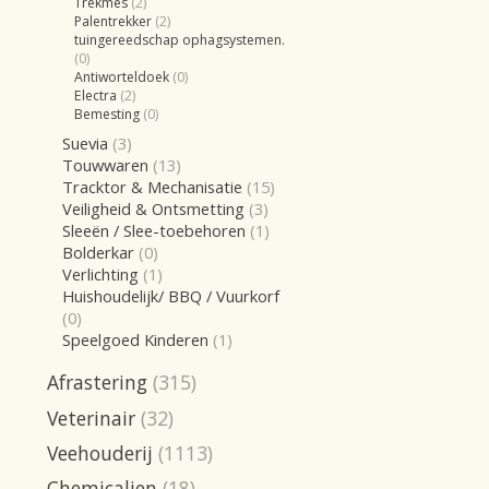
Trekmes
(2)
Palentrekker
(2)
tuingereedschap ophagsystemen.
(0)
Antiworteldoek
(0)
Electra
(2)
Bemesting
(0)
Suevia
(3)
Touwwaren
(13)
Tracktor & Mechanisatie
(15)
Veiligheid & Ontsmetting
(3)
Sleeën / Slee-toebehoren
(1)
Bolderkar
(0)
Verlichting
(1)
Huishoudelijk/ BBQ / Vuurkorf
(0)
Speelgoed Kinderen
(1)
Afrastering
(315)
Veterinair
(32)
Veehouderij
(1113)
Chemicalien
(18)