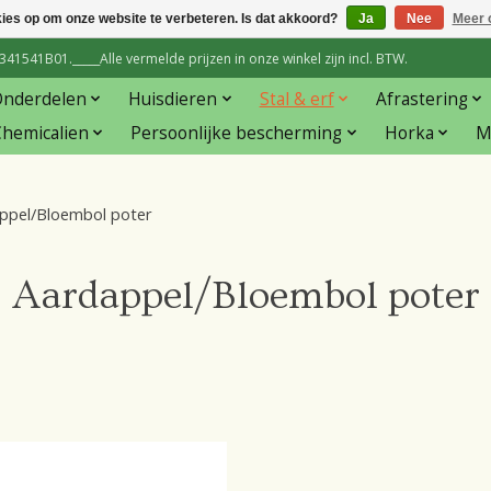
kies op om onze website te verbeteren. Is dat akkoord?
Ja
Nee
Meer 
1541B01._____Alle vermelde prijzen in onze winkel zijn incl. BTW.
Onderdelen
Huisdieren
Stal & erf
Afrastering
hemicalien
Persoonlijke bescherming
Horka
M
ppel/Bloembol poter
Aardappel/Bloembol poter