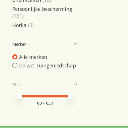
Persoonlijke bescherming
(161)
Horka
(3)
Merken
Alle merken
De wit Tuingereedschap
Prijs
Minimale prijswaarde
Price maximum value
€
0
- €
30