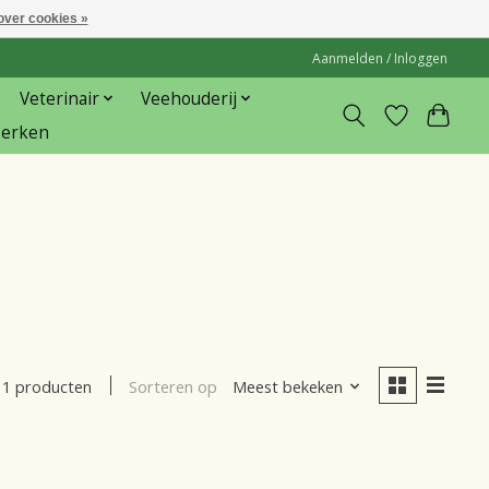
over cookies »
Aanmelden / Inloggen
Veterinair
Veehouderij
erken
Sorteren op
Meest bekeken
1 producten