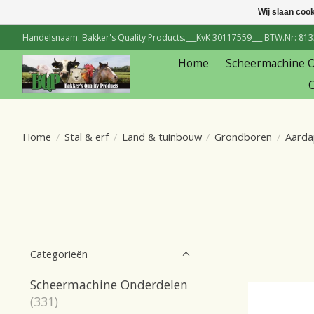
Wij slaan coo
Handelsnaam: Bakker's Quality Products.___KvK 30117559___ BTW.Nr: 81334
Home
Scheermachine 
C
Home
/
Stal & erf
/
Land & tuinbouw
/
Grondboren
/
Aarda
Categorieën
Scheermachine Onderdelen
(331)