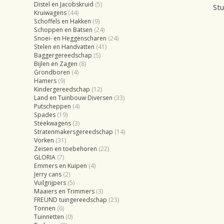
Distel en Jacobskruid
(5)
Stu
Kruiwagens
(44)
Schoffels en Hakken
(9)
Schoppen en Batsen
(24)
Snoei- en Heggenscharen
(24)
Stelen en Handvatten
(41)
Baggergereedschap
(5)
Bijlen en Zagen
(8)
Grondboren
(4)
Hamers
(9)
Kindergereedschap
(12)
Land en Tuinbouw Diversen
(33)
Putscheppen
(4)
Spades
(19)
Steekwagens
(3)
Stratenmakersgereedschap
(14)
Vorken
(31)
Zeisen en toebehoren
(22)
GLORIA
(7)
Emmers en Kuipen
(4)
Jerry cans
(2)
Vuilgrijpers
(5)
Maaiers en Trimmers
(3)
FREUND tuingereedschap
(23)
Tonnen
(6)
Tuinnetten
(0)