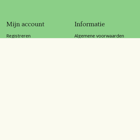
Mijn account
Informatie
Registreren
Algemene voorwaarden
Mijn bestellingen
Betaalmethoden
Mijn verlanglijst
Disclaimer
Klantenservice
Over ons
Privacy Policy
Reviews
Sitemap
Verzenden & retourneren
klachten