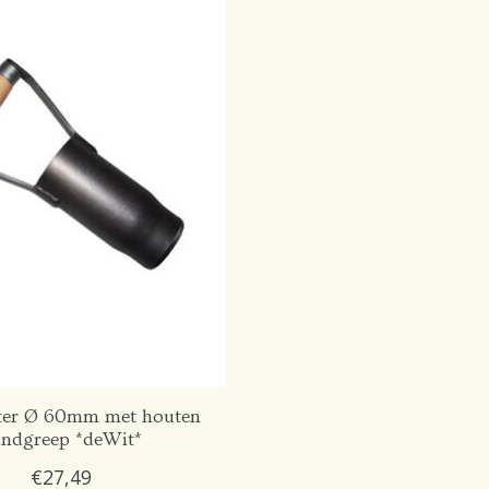
ter Ø 60mm met houten
ndgreep *deWit*
€27,49