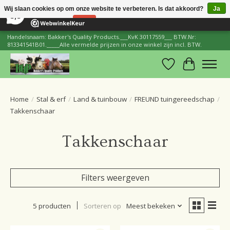
×
206
Reviews
Wij slaan cookies op om onze website te verbeteren. Is dat akkoord?
Ja
8,8
Nee
Meer over cookies »
Handelsnaam: Bakker's Quality Products.___KvK 30117559___ BTW.Nr:
813341541B01._____Alle vermelde prijzen in onze winkel zijn incl. BTW.
Verlanglijst
Winkelwa
Home
/
Stal & erf
/
Land & tuinbouw
/
FREUND tuingereedschap
/
Takkenschaar
Takkenschaar
Filters weergeven
5 producten
Sorteren op
Meest bekeken