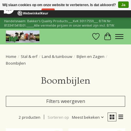
×
206
Reviews
Wij slaan cookies op om onze website te verbeteren. Is dat akkoord?
Ja
8,8
Nee
Meer over cookies »
Handelsnaam: Bakker's Quality Products.___KvK 30117559___ BTW.Nr:
813341541B01._____Alle vermelde prijzen in onze winkel zijn incl. BTW.
Verlanglijst
Winkelwa
Home
/
Stal & erf
/
Land & tuinbouw
/
Bijlen en Zagen
/
Boombijlen
Boombijlen
Filters weergeven
2 producten
Sorteren op
Meest bekeken