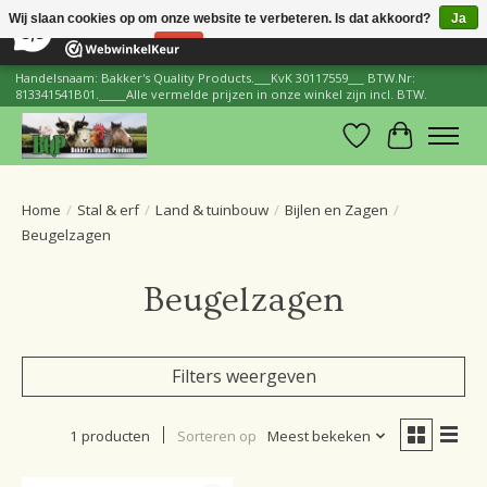
×
206
Reviews
Wij slaan cookies op om onze website te verbeteren. Is dat akkoord?
Ja
8,8
Nee
Meer over cookies »
Handelsnaam: Bakker's Quality Products.___KvK 30117559___ BTW.Nr:
813341541B01._____Alle vermelde prijzen in onze winkel zijn incl. BTW.
Verlanglijst
Winkelwa
Home
/
Stal & erf
/
Land & tuinbouw
/
Bijlen en Zagen
/
Beugelzagen
Beugelzagen
Filters weergeven
1 producten
Sorteren op
Meest bekeken