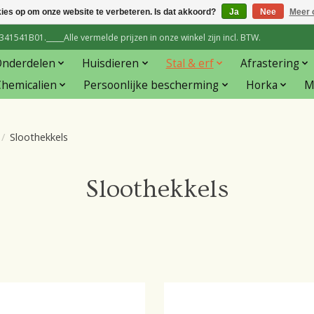
kies op om onze website te verbeteren. Is dat akkoord?
Ja
Nee
Meer 
1541B01._____Alle vermelde prijzen in onze winkel zijn incl. BTW.
Onderdelen
Huisdieren
Stal & erf
Afrastering
hemicalien
Persoonlijke bescherming
Horka
M
/
Sloothekkels
Sloothekkels