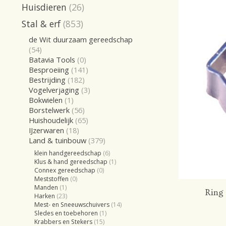
Huisdieren
(26)
Stal & erf
(853)
de Wit duurzaam gereedschap
(54)
Batavia Tools
(0)
Besproeiing
(141)
Bestrijding
(182)
Vogelverjaging
(3)
Bokwielen
(1)
Borstelwerk
(56)
Huishoudelijk
(65)
IJzerwaren
(18)
Land & tuinbouw
(379)
klein handgereedschap
(6)
Klus & hand gereedschap
(1)
Connex gereedschap
(0)
Meststoffen
(0)
Manden
(1)
Ring 
Harken
(23)
Mest- en Sneeuwschuivers
(14)
Sledes en toebehoren
(1)
Krabbers en Stekers
(15)