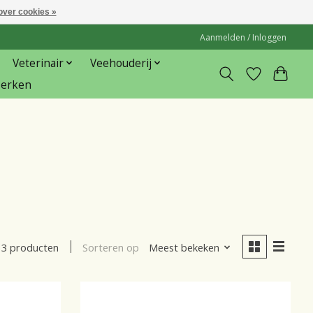
over cookies »
Aanmelden / Inloggen
Veterinair
Veehouderij
erken
Sorteren op
Meest bekeken
3 producten