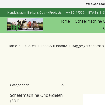
Wij slaan coo
Handelsnaam: Bakker's Quality Products.___KvK 30117559___ BTW.Nr: 81334
Home
Scheermachine 
C
Home
/
Stal & erf
/
Land & tuinbouw
/
Baggergereedschap
Categorieën
Scheermachine Onderdelen
(331)