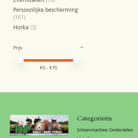
Persoonlijke bescherming
(161)
Horka
(3)
Prijs
Minimale prijswaarde
Price maximum value
€
0
- €
70
Categorieën
Scheermachine Onderdelen