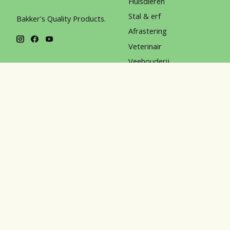
Huisdieren
Stal & erf
Bakker's Quality Products.
Afrastering
Veterinair
Veehouderij
Chemicalien
Persoonlijke bescherming
Horka
© Copyright 2026 Bakker's Quality Products