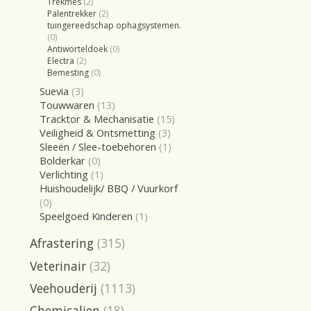
Trekmes
(2)
Palentrekker
(2)
tuingereedschap ophagsystemen.
(0)
Antiworteldoek
(0)
Electra
(2)
Bemesting
(0)
Suevia
(3)
Touwwaren
(13)
Tracktor & Mechanisatie
(15)
Veiligheid & Ontsmetting
(3)
Sleeën / Slee-toebehoren
(1)
Bolderkar
(0)
Verlichting
(1)
Huishoudelijk/ BBQ / Vuurkorf
(0)
Speelgoed Kinderen
(1)
Afrastering
(315)
Veterinair
(32)
Veehouderij
(1113)
Chemicalien
(18)