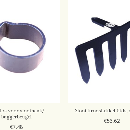
los voor sloothaak/
Sloot-krooshekkel 6tds, 
baggerbeugel
€53,62
€7,48