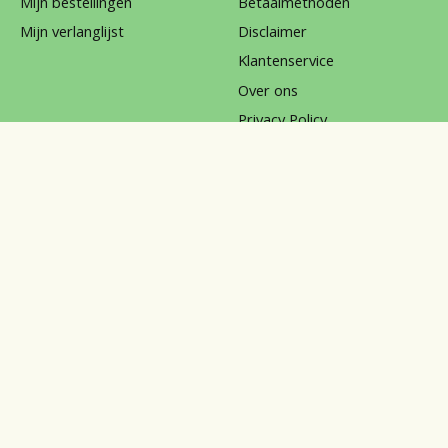
Mijn bestellingen
Betaalmethoden
Mijn verlanglijst
Disclaimer
Klantenservice
Over ons
Privacy Policy
Reviews
Sitemap
Verzenden & retourneren
klachten