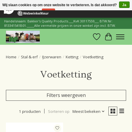
×
206
Reviews
Wij slaan cookies op om onze website te verbeteren. Is dat akkoord?
Ja
8,8
Nee
Meer over cookies »
Handelsnaam: Bakker's Quality Products.___KvK 30117559___ BTW.Nr:
813341541B01._____Alle vermelde prijzen in onze winkel zijn incl. BTW.
Verlanglijst
Winkelwa
Home
/
Stal & erf
/
IJzerwaren
/
Ketting
/
Voetketting
Voetketting
Filters weergeven
1 producten
Sorteren op
Meest bekeken