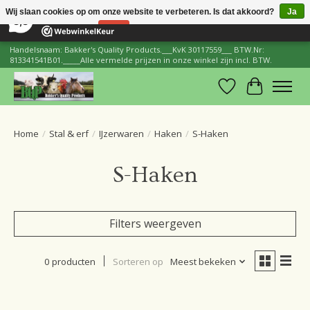
×
206
Reviews
Wij slaan cookies op om onze website te verbeteren. Is dat akkoord?
Ja
8,8
Nee
Meer over cookies »
Handelsnaam: Bakker's Quality Products.___KvK 30117559___ BTW.Nr:
813341541B01._____Alle vermelde prijzen in onze winkel zijn incl. BTW.
Verlanglijst
Winkelwa
Home
/
Stal & erf
/
IJzerwaren
/
Haken
/
S-Haken
S-Haken
Filters weergeven
0 producten
Sorteren op
Meest bekeken