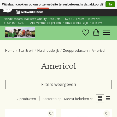
×
206
Reviews
Wij slaan cookies op om onze website te verbeteren. Is dat akkoord?
Ja
8,8
Nee
Meer over cookies »
Handelsnaam: Bakker's Quality Products.___KvK 30117559___ BTW.Nr:
813341541B01._____Alle vermelde prijzen in onze winkel zijn incl. BTW.
Verlanglijst
Winkelwa
Home
/
Stal & erf
/
Huishoudelijk
/
Zeepproducten
/
Americol
Americol
Filters weergeven
2 producten
Sorteren op
Meest bekeken