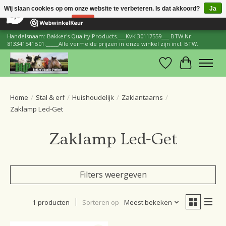
×
206
Reviews
Wij slaan cookies op om onze website te verbeteren. Is dat akkoord?
Ja
8,8
Nee
Meer over cookies »
Handelsnaam: Bakker's Quality Products.___KvK 30117559___ BTW.Nr:
813341541B01._____Alle vermelde prijzen in onze winkel zijn incl. BTW.
Verlanglijst
Winkelwa
Home
/
Stal & erf
/
Huishoudelijk
/
Zaklantaarns
/
Zaklamp Led-Get
Zaklamp Led-Get
Filters weergeven
1 producten
Sorteren op
Meest bekeken