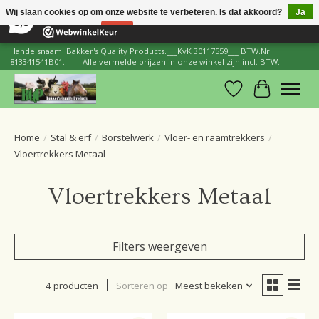
×
206
Reviews
Wij slaan cookies op om onze website te verbeteren. Is dat akkoord?
Ja
8,8
Nee
Meer over cookies »
Handelsnaam: Bakker's Quality Products.___KvK 30117559___ BTW.Nr:
813341541B01._____Alle vermelde prijzen in onze winkel zijn incl. BTW.
Verlanglijst
Winkelwa
Home
/
Stal & erf
/
Borstelwerk
/
Vloer- en raamtrekkers
/
Vloertrekkers Metaal
Vloertrekkers Metaal
Filters weergeven
4 producten
Sorteren op
Meest bekeken