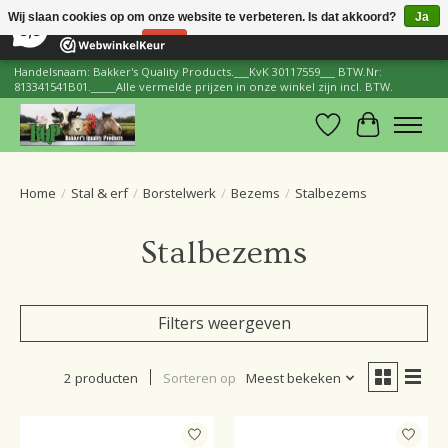
×
206
Reviews
Wij slaan cookies op om onze website te verbeteren. Is dat akkoord?
Ja
8,8
Nee
Meer over cookies »
Handelsnaam: Bakker's Quality Products.___KvK 30117559___ BTW.Nr:
813341541B01._____Alle vermelde prijzen in onze winkel zijn incl. BTW.
Verlanglijst
Winkelwa
Home
/
Stal & erf
/
Borstelwerk
/
Bezems
/
Stalbezems
Stalbezems
Filters weergeven
2 producten
Sorteren op
Meest bekeken