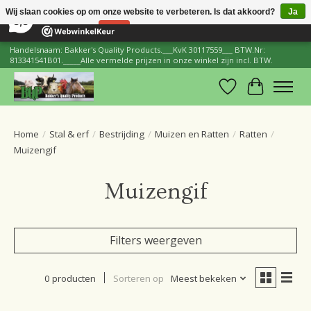
×
206
Reviews
Wij slaan cookies op om onze website te verbeteren. Is dat akkoord?
Ja
8,8
Nee
Meer over cookies »
Handelsnaam: Bakker's Quality Products.___KvK 30117559___ BTW.Nr:
813341541B01._____Alle vermelde prijzen in onze winkel zijn incl. BTW.
Verlanglijst
Winkelwa
Home
/
Stal & erf
/
Bestrijding
/
Muizen en Ratten
/
Ratten
/
Muizengif
Muizengif
Filters weergeven
0 producten
Sorteren op
Meest bekeken