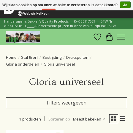
×
206
Reviews
Wij slaan cookies op om onze website te verbeteren. Is dat akkoord?
Ja
8,8
Nee
Meer over cookies »
Handelsnaam: Bakker's Quality Products.___KvK 30117559___ BTW.Nr:
813341541B01._____Alle vermelde prijzen in onze winkel zijn incl. BTW.
Verlanglijst
Winkelwa
Home
/
Stal & erf
/
Bestrijding
/
Drukspuiten
/
Gloria onderdelen
/
Gloria universeel
Gloria universeel
Filters weergeven
1 producten
Sorteren op
Meest bekeken