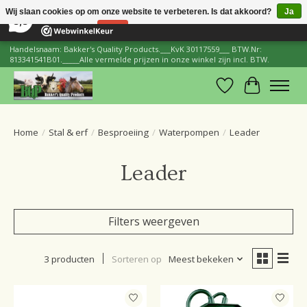
×
206
Reviews
Wij slaan cookies op om onze website te verbeteren. Is dat akkoord?
Ja
8,8
Nee
Meer over cookies »
Handelsnaam: Bakker's Quality Products.___KvK 30117559___ BTW.Nr:
813341541B01._____Alle vermelde prijzen in onze winkel zijn incl. BTW.
Verlanglijst
Winkelwa
Home
/
Stal & erf
/
Besproeiing
/
Waterpompen
/
Leader
Leader
Filters weergeven
3 producten
Sorteren op
Meest bekeken