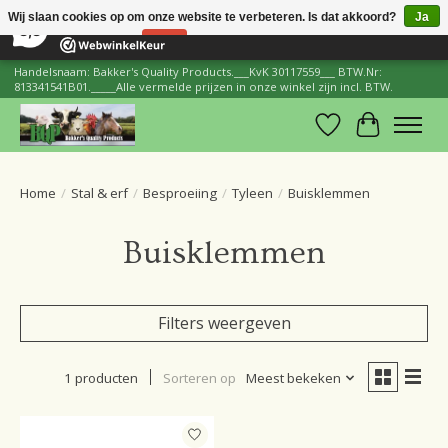
×
206
Reviews
Wij slaan cookies op om onze website te verbeteren. Is dat akkoord?
Ja
8,8
Nee
Meer over cookies »
Handelsnaam: Bakker's Quality Products.___KvK 30117559___ BTW.Nr:
813341541B01._____Alle vermelde prijzen in onze winkel zijn incl. BTW.
Verlanglijst
Winkelwa
Home
/
Stal & erf
/
Besproeiing
/
Tyleen
/
Buisklemmen
Buisklemmen
Filters weergeven
1 producten
Sorteren op
Meest bekeken