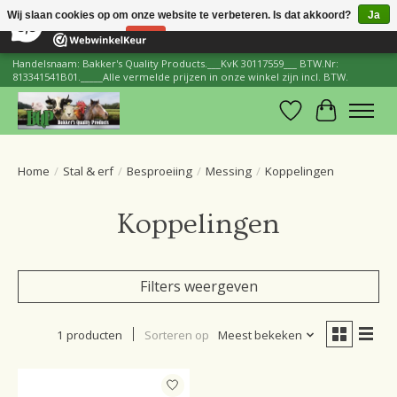
×
206
Reviews
Wij slaan cookies op om onze website te verbeteren. Is dat akkoord?
Ja
8,8
Nee
Meer over cookies »
Handelsnaam: Bakker's Quality Products.___KvK 30117559___ BTW.Nr:
813341541B01._____Alle vermelde prijzen in onze winkel zijn incl. BTW.
Verlanglijst
Winkelwa
Home
/
Stal & erf
/
Besproeiing
/
Messing
/
Koppelingen
Koppelingen
Filters weergeven
1 producten
Sorteren op
Meest bekeken