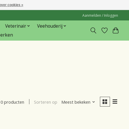
over cookies »
Aanmelden / Inloggen
Veterinair
Veehouderij
erken
Sorteren op
Meest bekeken
0 producten