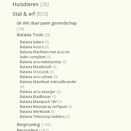
Huisdieren
(26)
Stal & erf
(853)
de Wit duurzaam gereedschap
(54)
Batavia Tools
(0)
Batavia laders
(0)
Batavia Accu's
(0)
Batavia Machines met accu en
lader compleet
(0)
Batavia accu waterpomp
(0)
Batavia Maxxbrush
(0)
Batavia CrocLock
(0)
Batavia accu schaar
(0)
Batavia Maxxheat onkruidbrander
(0)
Batavia accu aszuiger
(0)
Batavia Bladblazer
(0)
Batavia Maxxpack 18V
(0)
Batavia Maxxspray verfspuit
(0)
Batavia Werkbank
(0)
Batavia Telescoop-ladders
(0)
Besproeiing
(141)
Bestrijding
(182)