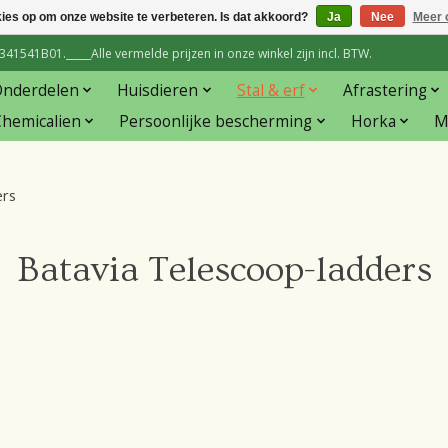
kies op om onze website te verbeteren. Is dat akkoord?
Ja
Nee
Meer 
1541B01._____Alle vermelde prijzen in onze winkel zijn incl. BTW.
Onderdelen
Huisdieren
Stal & erf
Afrastering
hemicalien
Persoonlijke bescherming
Horka
M
ers
Batavia Telescoop-ladders