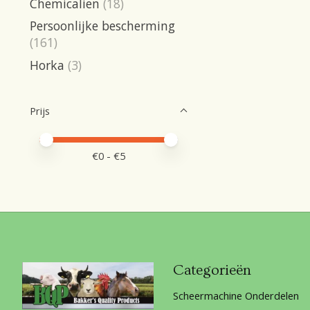
Chemicalien
(18)
Persoonlijke bescherming
(161)
Horka
(3)
Prijs
Minimale prijswaarde
Price maximum value
€
0
- €
5
Categorieën
Scheermachine Onderdelen