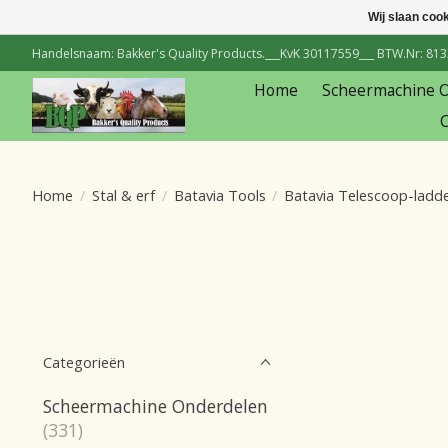
Wij slaan coo
Handelsnaam: Bakker's Quality Products.___KvK 30117559___ BTW.Nr: 81334
Home
Scheermachine 
C
Home
/
Stal & erf
/
Batavia Tools
/
Batavia Telescoop-ladd
Categorieën
Scheermachine Onderdelen
(331)