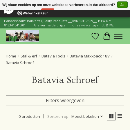
×
206
Reviews
Wij slaan cookies op om onze website te verbeteren. Is dat akkoord?
Ja
8,8
Nee
Meer over cookies »
Handelsnaam: Bakker's Quality Products.___KvK 30117559___ BTW.Nr:
813341541B01._____Alle vermelde prijzen in onze winkel zijn incl. BTW.
Verlanglijst
Winkelwa
Home
/
Stal & erf
/
Batavia Tools
/
Batavia Maxxpack 18V
/
Batavia Schroef
Batavia Schroef
Filters weergeven
0 producten
Sorteren op
Meest bekeken