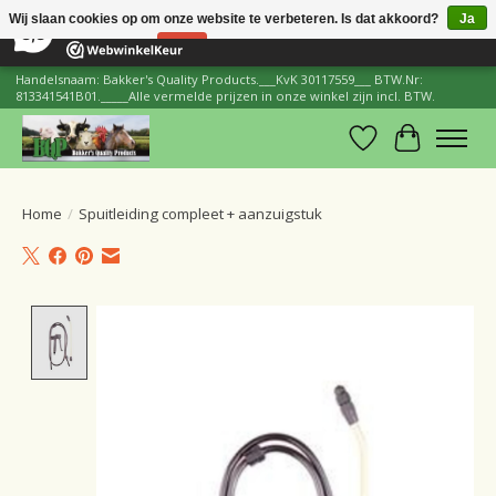
×
206
Reviews
Wij slaan cookies op om onze website te verbeteren. Is dat akkoord?
Ja
8,8
Nee
Meer over cookies »
Handelsnaam: Bakker's Quality Products.___KvK 30117559___ BTW.Nr:
813341541B01._____Alle vermelde prijzen in onze winkel zijn incl. BTW.
Verlanglijst
Winkelwa
Home
/
Spuitleiding compleet + aanzuigstuk
Product image slideshow Items