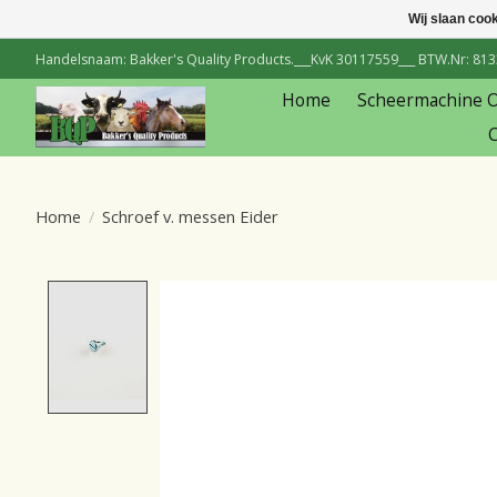
Wij slaan coo
Handelsnaam: Bakker's Quality Products.___KvK 30117559___ BTW.Nr: 81334
Home
Scheermachine 
C
Home
/
Schroef v. messen Eider
Product image slideshow Items