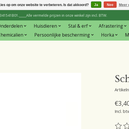
kies op om onze website te verbeteren. Is dat akkoord?
Ja
Nee
Meer 
1541B01._____Alle vermelde prijzen in onze winkel zijn incl. BTW.
Onderdelen
Huisdieren
Stal & erf
Afrastering
hemicalien
Persoonlijke bescherming
Horka
M
Sch
Artike
€3,4
Incl. bt