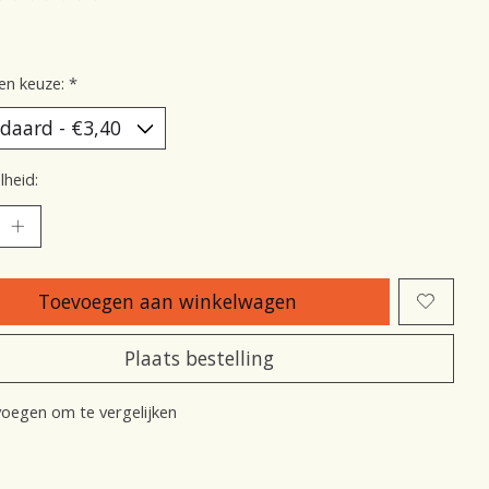
oordeling van dit product is
0
van de 5
en keuze:
*
heid:
Toevoegen aan winkelwagen
Plaats bestelling
oegen om te vergelijken