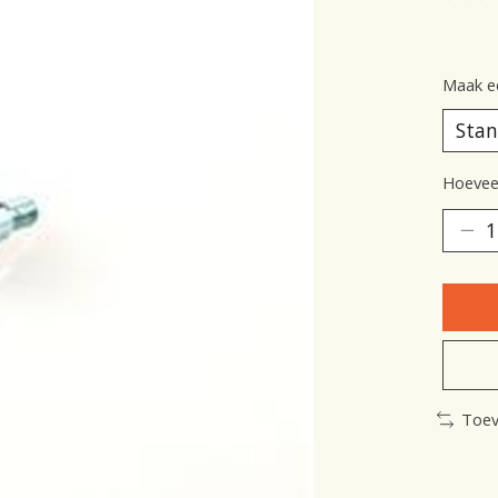
De be
Maak e
Hoeveel
Toev