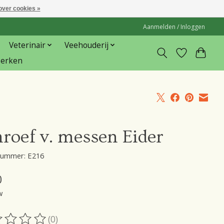
over cookies »
Aanmelden / Inloggen
Veterinair
Veehouderij
erken
roef v. messen Eider
lnummer: E216
0
w
(0)