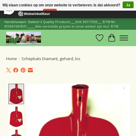
×
206
Reviews
Wij slaan cookies op om onze website te verbeteren. Is dat akkoord?
Ja
8,8
Nee
Meer over cookies »
Handelsnaam: Bakker's Quality Products.___KvK 30117559___ BTW.Nr:
813341541B01._____Alle vermelde prijzen in onze winkel zijn incl. BTW.
Verlanglijst
Winkelwa
Home
/
Schepbats Diamant, gehard, los
Product image slideshow Items