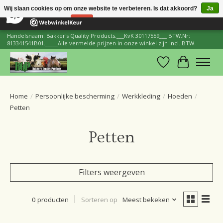
×
206
Reviews
Wij slaan cookies op om onze website te verbeteren. Is dat akkoord?
Ja
8,8
Nee
Meer over cookies »
Handelsnaam: Bakker's Quality Products.___KvK 30117559___ BTW.Nr:
813341541B01._____Alle vermelde prijzen in onze winkel zijn incl. BTW.
Verlanglijst
Winkelwa
Home
/
Persoonlijke bescherming
/
Werkkleding
/
Hoeden
/
Petten
Petten
Filters weergeven
0 producten
Sorteren op
Meest bekeken