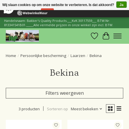
×
206
Reviews
Wij slaan cookies op om onze website te verbeteren. Is dat akkoord?
Ja
8,8
Nee
Meer over cookies »
Handelsnaam: Bakker's Quality Products.___KvK 30117559___ BTW.Nr:
813341541B01._____Alle vermelde prijzen in onze winkel zijn incl. BTW.
Verlanglijst
Winkelwa
Home
/
Persoonlijke bescherming
/
Laarzen
/
Bekina
Bekina
Filters weergeven
3 producten
Sorteren op
Meest bekeken