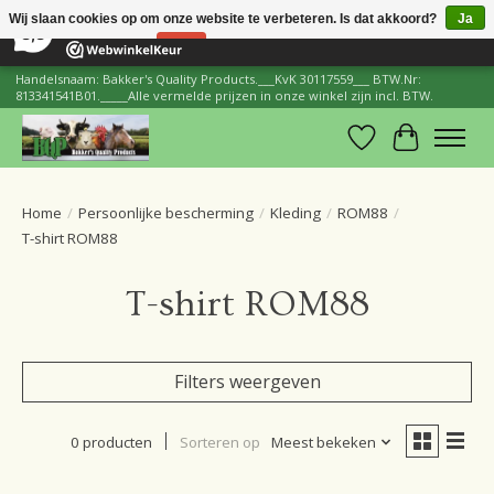
×
206
Reviews
Wij slaan cookies op om onze website te verbeteren. Is dat akkoord?
Ja
8,8
Nee
Meer over cookies »
Handelsnaam: Bakker's Quality Products.___KvK 30117559___ BTW.Nr:
813341541B01._____Alle vermelde prijzen in onze winkel zijn incl. BTW.
Verlanglijst
Winkelwa
Home
/
Persoonlijke bescherming
/
Kleding
/
ROM88
/
T-shirt ROM88
T-shirt ROM88
Filters weergeven
0 producten
Sorteren op
Meest bekeken