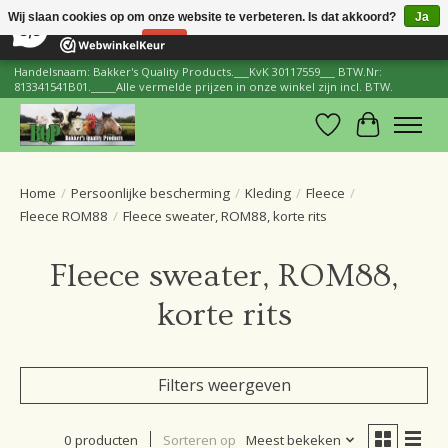
×
206
Reviews
Wij slaan cookies op om onze website te verbeteren. Is dat akkoord?
Ja
8,8
Nee
Meer over cookies »
Handelsnaam: Bakker's Quality Products.___KvK 30117559___ BTW.Nr:
813341541B01._____Alle vermelde prijzen in onze winkel zijn incl. BTW.
Verlanglijst
Winkelwa
Home
/
Persoonlijke bescherming
/
Kleding
/
Fleece
/
Fleece ROM88
/
Fleece sweater, ROM88, korte rits
Fleece sweater, ROM88,
korte rits
Filters weergeven
0 producten
Sorteren op
Meest bekeken