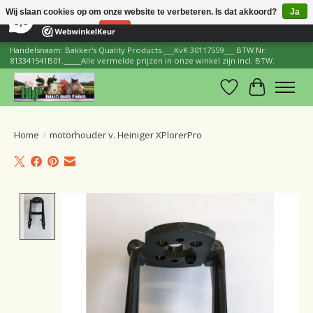
×
206
Reviews
Wij slaan cookies op om onze website te verbeteren. Is dat akkoord?
Ja
8,8
Nee
Meer over cookies »
Handelsnaam: Bakker's Quality Products.___KvK 30117559___ BTW.Nr:
813341541B01._____Alle vermelde prijzen in onze winkel zijn incl. BTW.
Verlanglijst
Winkelwa
Home
/
motorhouder v. Heiniger XPlorerPro
Product image slideshow Items