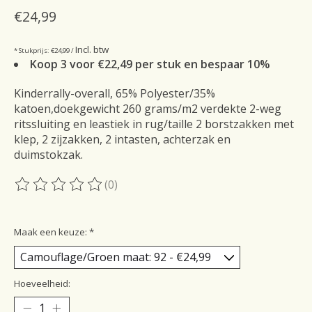
€24,99
Incl. btw
* Stukprijs: €24,99 /
Koop 3 voor €22,49 per stuk en bespaar 10%
Kinderrally-overall, 65% Polyester/35%
katoen,doekgewicht 260 grams/m2 verdekte 2-weg
ritssluiting en leastiek in rug/taille 2 borstzakken met
klep, 2 zijzakken, 2 intasten, achterzak en
duimstokzak.
(0)
De beoordeling van dit product is
0
van de 5
Maak een keuze:
*
Hoeveelheid: