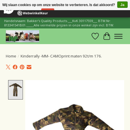
×
206
Reviews
Wij slaan cookies op om onze website te verbeteren. Is dat akkoord?
Ja
8,8
Nee
Meer over cookies »
Handelsnaam: Bakker's Quality Products.___KvK 30117559___ BTW.Nr:
813341541B01._____Alle vermelde prijzen in onze winkel zijn incl. BTW.
Verlanglijst
Winkelwa
Home
/
Kinderrally -MM- CAMOprint maten 92t/m 176.
Product image slideshow Items