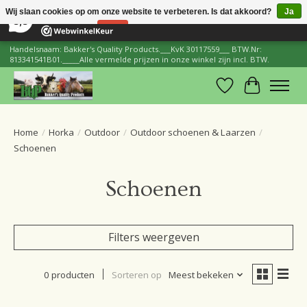
×
206
Reviews
Wij slaan cookies op om onze website te verbeteren. Is dat akkoord?
Ja
8,8
Nee
Meer over cookies »
Handelsnaam: Bakker's Quality Products.___KvK 30117559___ BTW.Nr:
813341541B01._____Alle vermelde prijzen in onze winkel zijn incl. BTW.
Verlanglijst
Winkelwa
Home
/
Horka
/
Outdoor
/
Outdoor schoenen & Laarzen
/
Schoenen
Schoenen
Filters weergeven
0 producten
Sorteren op
Meest bekeken