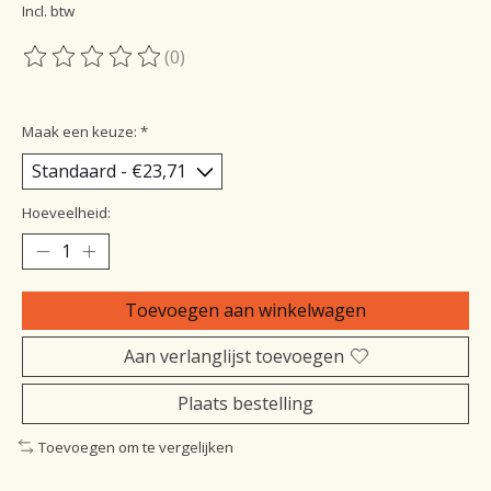
Incl. btw
(0)
De beoordeling van dit product is
0
van de 5
Maak een keuze:
*
Hoeveelheid:
Toevoegen aan winkelwagen
Aan verlanglijst toevoegen
Plaats bestelling
Toevoegen om te vergelijken