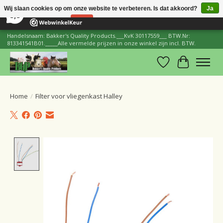
×
206
Reviews
Wij slaan cookies op om onze website te verbeteren. Is dat akkoord?
Ja
8,8
Nee
Meer over cookies »
Handelsnaam: Bakker's Quality Products.___KvK 30117559___ BTW.Nr:
813341541B01._____Alle vermelde prijzen in onze winkel zijn incl. BTW.
Verlanglijst
Winkelwa
Home
/
Filter voor vliegenkast Halley
Product image slideshow Items