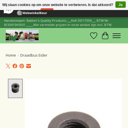
×
206
Reviews
Wij slaan cookies op om onze website te verbeteren. Is dat akkoord?
Ja
8,8
Nee
Meer over cookies »
Handelsnaam: Bakker's Quality Products.___KvK 30117559___ BTW.Nr:
813341541B01._____Alle vermelde prijzen in onze winkel zijn incl. BTW.
Verlanglijst
Winkelwa
Home
/
Draadbus Eider
Product image slideshow Items