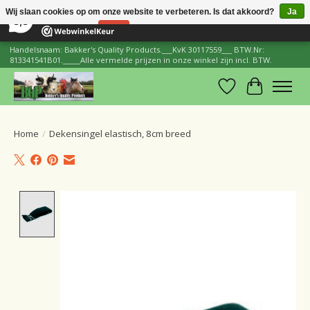
×
206
Reviews
Wij slaan cookies op om onze website te verbeteren. Is dat akkoord?
Ja
8,8
Nee
Meer over cookies »
Handelsnaam: Bakker's Quality Products.___KvK 30117559___ BTW.Nr:
813341541B01._____Alle vermelde prijzen in onze winkel zijn incl. BTW.
Verlanglijst
Winkelwa
Home
/
Dekensingel elastisch, 8cm breed
Product image slideshow Items