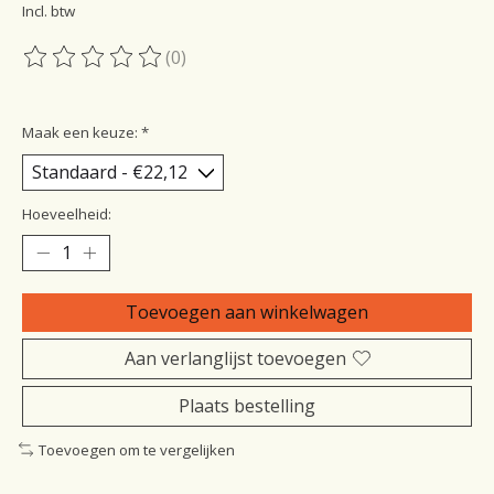
Incl. btw
(0)
De beoordeling van dit product is
0
van de 5
Maak een keuze:
*
Hoeveelheid:
Toevoegen aan winkelwagen
Aan verlanglijst toevoegen
Plaats bestelling
Toevoegen om te vergelijken