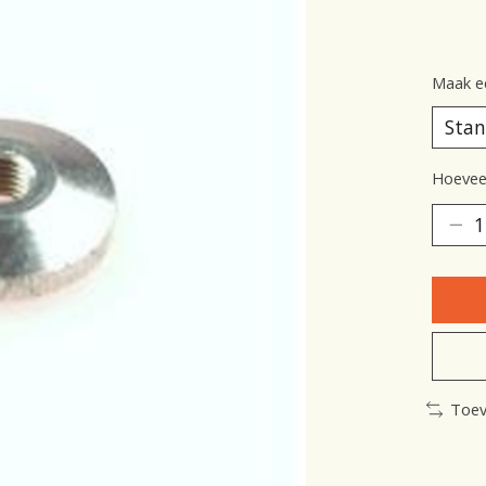
De be
Maak e
Hoeveel
Toev