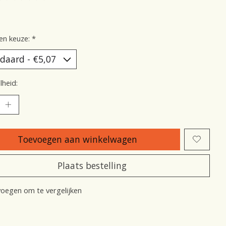
oordeling van dit product is
0
van de 5
en keuze:
*
heid:
Toevoegen aan winkelwagen
Plaats bestelling
oegen om te vergelijken