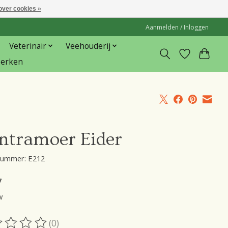
over cookies »
Aanmelden / Inloggen
Veterinair
Veehouderij
erken
ntramoer Eider
lnummer: E212
7
w
(0)