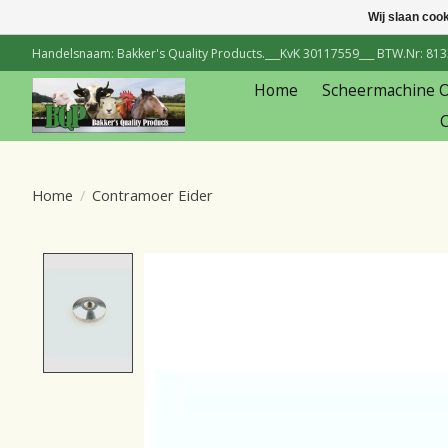
Wij slaan coo
Handelsnaam: Bakker's Quality Products.___KvK 30117559___ BTW.Nr: 81334
Home
Scheermachine 
C
Home
/
Contramoer Eider
Product image slideshow Items