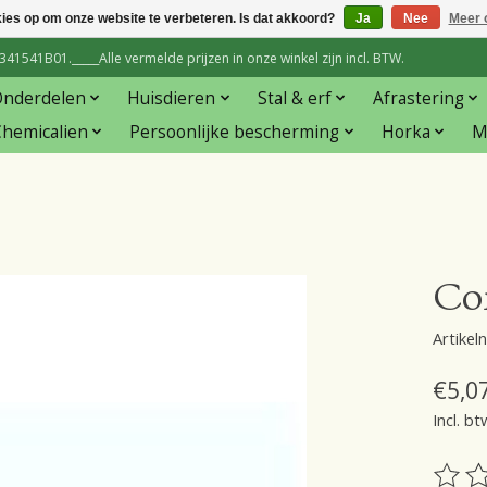
kies op om onze website te verbeteren. Is dat akkoord?
Ja
Nee
Meer 
1541B01._____Alle vermelde prijzen in onze winkel zijn incl. BTW.
Onderdelen
Huisdieren
Stal & erf
Afrastering
hemicalien
Persoonlijke bescherming
Horka
M
Co
Artike
€5,0
Incl. bt