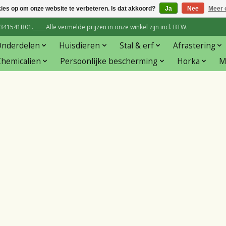
kies op om onze website te verbeteren. Is dat akkoord?
Ja
Nee
Meer 
1541B01._____Alle vermelde prijzen in onze winkel zijn incl. BTW.
Onderdelen
Huisdieren
Stal & erf
Afrastering
hemicalien
Persoonlijke bescherming
Horka
M