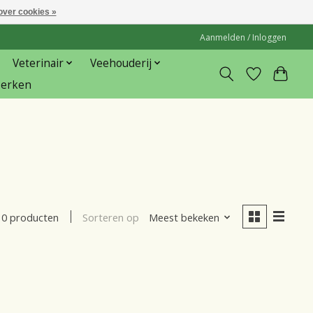
over cookies »
Aanmelden / Inloggen
Veterinair
Veehouderij
erken
Sorteren op
Meest bekeken
0 producten