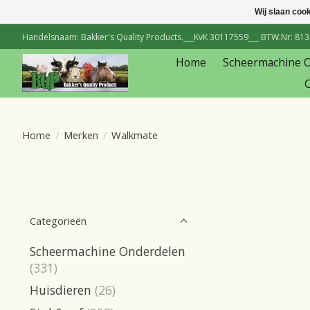
Wij slaan coo
Handelsnaam: Bakker's Quality Products.___KvK 30117559___ BTW.Nr: 81334
Home
Scheermachine 
C
Home
/
Merken
/
Walkmate
Categorieën
Scheermachine Onderdelen
(331)
Huisdieren
(26)