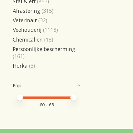
Stal & erf
(853)
Afrastering
(315)
Veterinair
(32)
Veehouderij
(1113)
Chemicalien
(18)
Persoonlijke bescherming
(161)
Horka
(3)
Prijs
Minimale prijswaarde
Price maximum value
€
0
- €
5