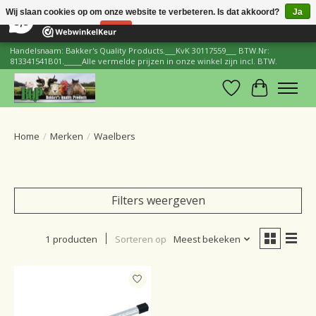
×
206
Reviews
Wij slaan cookies op om onze website te verbeteren. Is dat akkoord?
Ja
8,8
Nee
Meer over cookies »
Handelsnaam: Bakker's Quality Products.___KvK 30117559___ BTW.Nr:
813341541B01._____Alle vermelde prijzen in onze winkel zijn incl. BTW.
Verlanglijst
Winkelwa
Home
/
Merken
/
Waelbers
Filters weergeven
1 producten
Sorteren op
Meest bekeken